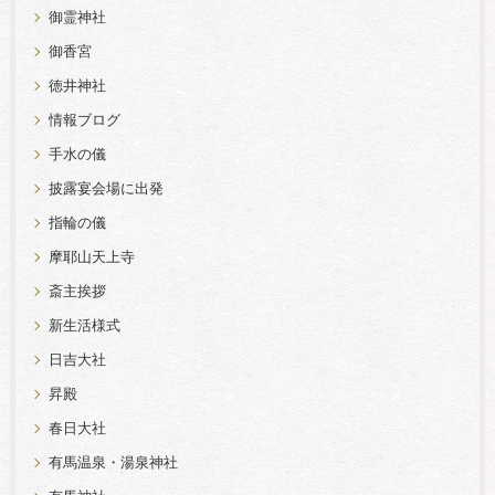
御霊神社
御香宮
徳井神社
情報ブログ
手水の儀
披露宴会場に出発
指輪の儀
摩耶山天上寺
斎主挨拶
新生活様式
日吉大社
昇殿
春日大社
有馬温泉・湯泉神社