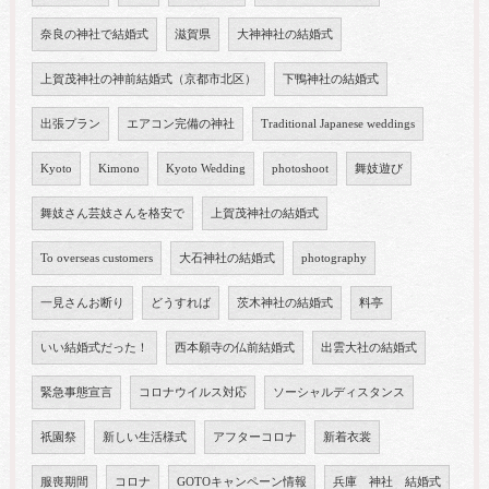
奈良の神社で結婚式
滋賀県
大神神社の結婚式
上賀茂神社の神前結婚式（京都市北区）
下鴨神社の結婚式
出張プラン
エアコン完備の神社
Traditional Japanese weddings
Kyoto
Kimono
Kyoto Wedding
photoshoot
舞妓遊び
舞妓さん芸妓さんを格安で
上賀茂神社の結婚式
To overseas customers
大石神社の結婚式
photography
一見さんお断り
どうすれば
茨木神社の結婚式
料亭
いい結婚式だった！
西本願寺の仏前結婚式
出雲大社の結婚式
緊急事態宣言
コロナウイルス対応
ソーシャルディスタンス
祇園祭
新しい生活様式
アフターコロナ
新着衣裳
服喪期間
コロナ
GOTOキャンペーン情報
兵庫 神社 結婚式