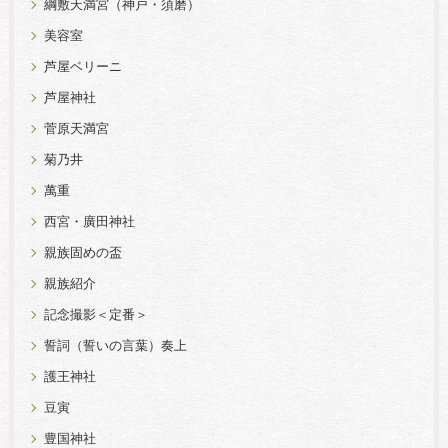
綱敷天満宮（神戸・須磨）
美容室
芦屋ベリーニ
芦屋神社
菅原天満宮
菊乃井
萬重
西宮・廣田神社
親族固めの盃
親族紹介
記念撮影＜定番＞
誓詞（誓いの言葉）奏上
護王神社
豆寅
豊国神社