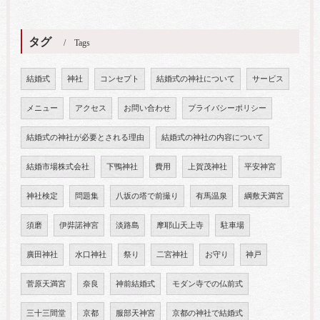
タグ
Tags
結婚式
神社
コンセプト
結婚式の神社について
サービス
メニュー
アクセス
お問い合わせ
プライバシーポリシー
結婚式の神社が必要とされる理由
結婚式の神社の内容について
結婚市場株式会社
下鴨神社
費用
上賀茂神社
平安神宮
神社検定
問題集
八坂の塔で前撮り
有馬温泉
綱敷天満宮
須磨
伊弉諾神宮
淡路島
摩耶山天上寺
駐車場
廣田神社
水口神社
祭り
二宮神社
お守り
神戸
菅原天満宮
奈良
神前結婚式
モダン寺での仏前式
三十三間堂
京都
服部天神宮
京都の神社で結婚式