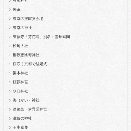
有馬神社
朱傘
東京の披露宴会場
東京の神社
東福寺「芬陀院」別名：雪舟庭園
松尾大社
柳原恵比寿神社
桜咲く京都で結婚式
梨木神社
橿原神宮
水口神社
海（かい）神社
淡路島・伊弉諾神宮
滋賀の神社
玉串奉奠