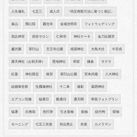
人生儀礼
七五三
成人式
「特定商取引法に基づく表記」
嵐山
隋心院
圓光寺
金戒光明寺
フォトウェディング
気比神宮
四谷サロン
仁和寺
神社ケーキ
金刀比羅宮
慶沢園
茶臼山
天王寺公園
靖国神社
大鳥大社
今宮戎
露天神社（お初天神）
恩地神社
和室
鎌倉
サクラ
紅葉
神社限定
格安
茶臼山公園
宮本武蔵
八大神社
結婚奉告祭
生國魂神社
十二単
撮影
葛西神社
エアコン完備
猛暑日
酷暑日
通天閣
和装フォトプラン
猛暑
白無垢
色打掛
引き振袖
振袖
紋付袴
留袖
モーニング
七五三衣裳
持込禁止
衣裳
カメラマン