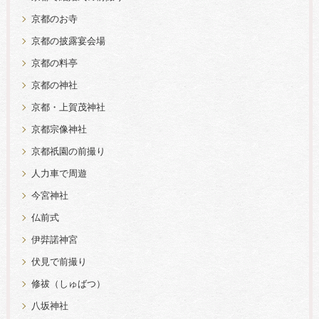
京都のお寺
京都の披露宴会場
京都の料亭
京都の神社
京都・上賀茂神社
京都宗像神社
京都祇園の前撮り
人力車で周遊
今宮神社
仏前式
伊弉諾神宮
伏見で前撮り
修祓（しゅばつ）
八坂神社