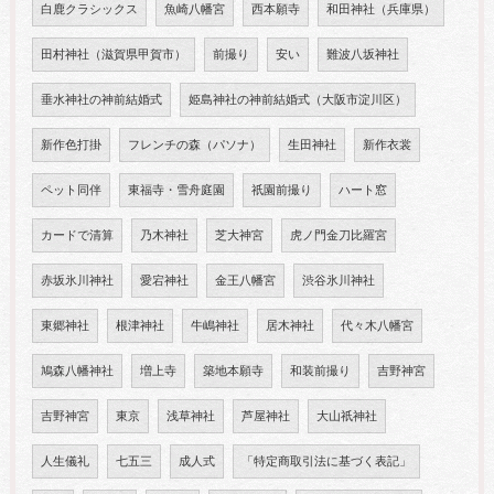
白鹿クラシックス
魚崎八幡宮
西本願寺
和田神社（兵庫県）
田村神社（滋賀県甲賀市）
前撮り
安い
難波八坂神社
垂水神社の神前結婚式
姫島神社の神前結婚式（大阪市淀川区）
新作色打掛
フレンチの森（パソナ）
生田神社
新作衣裳
ペット同伴
東福寺・雪舟庭園
祇園前撮り
ハート窓
カードで清算
乃木神社
芝大神宮
虎ノ門金刀比羅宮
赤坂氷川神社
愛宕神社
金王八幡宮
渋谷氷川神社
東郷神社
根津神社
牛嶋神社
居木神社
代々木八幡宮
鳩森八幡神社
増上寺
築地本願寺
和装前撮り
吉野神宮
吉野神宮
東京
浅草神社
芦屋神社
大山祇神社
人生儀礼
七五三
成人式
「特定商取引法に基づく表記」