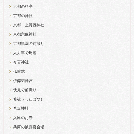
京都の料亭
京都の神社
京都・上賀茂神社
京都宗像神社
京都祇園の前撮り
人力車で周遊
今宮神社
仏前式
伊弉諾神宮
伏見で前撮り
修祓（しゅばつ）
八坂神社
兵庫のお寺
兵庫の披露宴会場