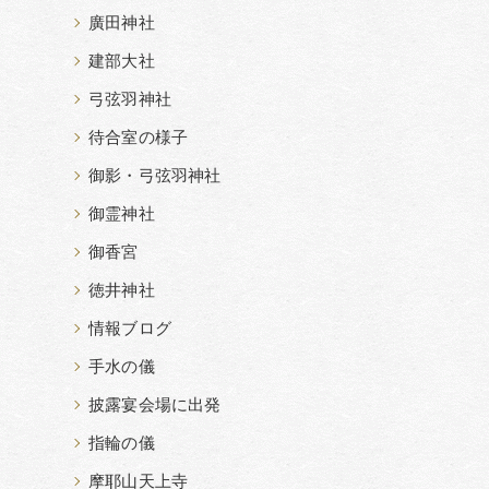
廣田神社
建部大社
弓弦羽神社
待合室の様子
御影・弓弦羽神社
御霊神社
御香宮
徳井神社
情報ブログ
手水の儀
披露宴会場に出発
指輪の儀
摩耶山天上寺