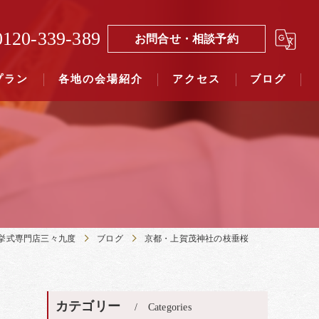
0120-339-389
お問合せ・相談予約
プラン
各地の会場紹介
アクセス
ブログ
覧（４０社寺）｜三々九度東京
覧（７５社）県別表示｜三々九度東京
挙式専門店三々九度
ブログ
京都・上賀茂神社の枝垂桜
カテゴリー
Categories