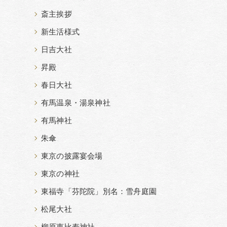
斎主挨拶
新生活様式
日吉大社
昇殿
春日大社
有馬温泉・湯泉神社
有馬神社
朱傘
東京の披露宴会場
東京の神社
東福寺「芬陀院」別名：雪舟庭園
松尾大社