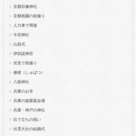
京都宗像神社
京都祇園の前撮り
人力車で周遊
今宮神社
仏前式
伊弉諾神宮
伏見で前撮り
修祓（しゅばつ）
八坂神社
兵庫のお寺
兵庫の披露宴会場
兵庫・神戸の神社
出で立ちの祝い
出雲大社の結婚式