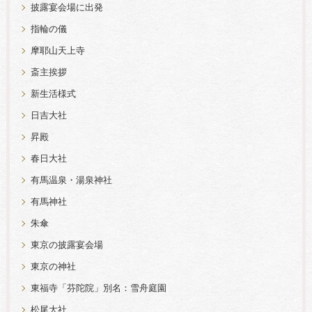
披露宴会場に出発
指輪の儀
摩耶山天上寺
斎主挨拶
新生活様式
日吉大社
昇殿
春日大社
有馬温泉・湯泉神社
有馬神社
朱傘
東京の披露宴会場
東京の神社
東福寺「芬陀院」別名：雪舟庭園
松尾大社