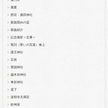
菊乃井
萬重
西宮・廣田神社
親族固めの盃
親族紹介
記念撮影＜定番＞
誓詞（誓いの言葉）奏上
護王神社
豆寅
豊国神社
越木岩神社
車折神社
退下
道明寺天満宮
鈴神楽