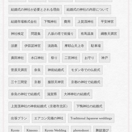
結婚式の神社が必要とされる理由
結婚式の神社の内容について
結婚市場株式会社
下鴨神社
費用
上賀茂神社
平安神宮
神社検定
問題集
八坂の塔で前撮り
有馬温泉
綱敷天満宮
須磨
伊弉諾神宮
淡路島
摩耶山天上寺
駐車場
廣田神社
水口神社
祭り
二宮神社
お守り
神戸
菅原天満宮
奈良
神前結婚式
モダン寺での仏前式
三十三間堂
京都
服部天神宮
京都の神社で結婚式
奈良の神社で結婚式
滋賀県
大神神社の結婚式
上賀茂神社の神前結婚式（京都市北区）
下鴨神社の結婚式
出張プラン
エアコン完備の神社
Traditional Japanese weddings
Kyoto
Kimono
Kyoto Wedding
photoshoot
舞妓遊び