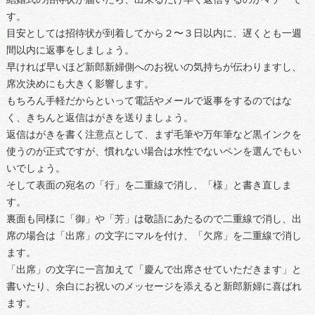
す。
目安としては招待状が到着してから２〜３日以内に、遅くとも一週
間以内に返事をしましょう。
早ければ早いほど新郎新婦側へのお祝いの気持ちが伝わりますし、
席次決めにも大きく影響します。
もちろん手軽だからといって電話やメールで返事をするのではな
く、きちんと返信はがきを送りましょう。
返信はがきを書く注意点として、まず毛筆や万年筆など黒インクを
使うのが正式ですが、慣れない場合は水性でないペンを選んでもい
いでしょう。
そして表面の宛名の「行」を二重線で消し、「様」と書き直しま
す。
裏面も同様に「御」や「芳」は敬語にあたるので二重線で消し、出
席の場合は「出席」の文字にマルを付け、「欠席」を二重線で消し
ます。
「出席」の文字に一言加えて「慶んで出席させていただきます」と
書いたり、余白にお祝いのメッセージを添えると新郎新婦に喜ばれ
ます。