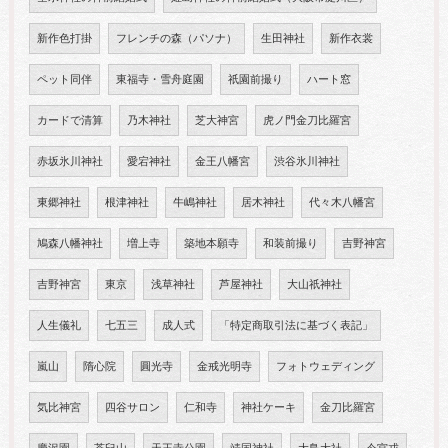
新作色打掛
フレンチの森（パソナ）
生田神社
新作衣裳
ペット同伴
東福寺・雪舟庭園
祇園前撮り
ハート窓
カードで清算
乃木神社
芝大神宮
虎ノ門金刀比羅宮
赤坂氷川神社
愛宕神社
金王八幡宮
渋谷氷川神社
東郷神社
根津神社
牛嶋神社
居木神社
代々木八幡宮
鳩森八幡神社
増上寺
築地本願寺
和装前撮り
吉野神宮
吉野神宮
東京
浅草神社
芦屋神社
大山祇神社
人生儀礼
七五三
成人式
「特定商取引法に基づく表記」
嵐山
隋心院
圓光寺
金戒光明寺
フォトウェディング
気比神宮
四谷サロン
仁和寺
神社ケーキ
金刀比羅宮