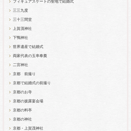
フィギュアスケートの聖地で結婚式
三三九度
三十三間堂
上賀茂神社
下鴨神社
世界遺産で結婚式
両家代表の玉串奉奠
二宮神社
京都 前撮り
京都で結婚式の前撮り
京都のお寺
京都の披露宴会場
京都の料亭
京都の神社
京都・上賀茂神社