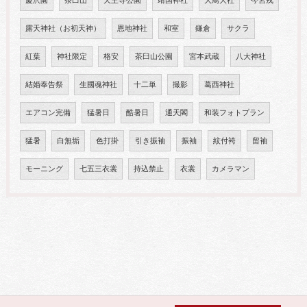
慶沢園
茶臼山
天王寺公園
靖国神社
大鳥大社
今宮戎
露天神社（お初天神）
恩地神社
和室
鎌倉
サクラ
紅葉
神社限定
格安
茶臼山公園
宮本武蔵
八大神社
結婚奉告祭
生國魂神社
十二単
撮影
葛西神社
エアコン完備
猛暑日
酷暑日
通天閣
和装フォトプラン
猛暑
白無垢
色打掛
引き振袖
振袖
紋付袴
留袖
モーニング
七五三衣裳
持込禁止
衣裳
カメラマン