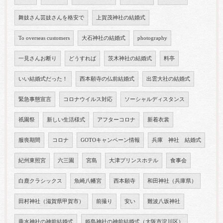
舞妓さん芸妓さんを格安で
上賀茂神社の結婚式
To overseas customers
大石神社の結婚式
photography
一見さんお断り
どうすれば
茨木神社の結婚式
料亭
いい結婚式だった！
西本願寺の仏前結婚式
出雲大社の結婚式
緊急事態宣言
コロナウイルス対応
ソーシャルディスタンス
祇園祭
新しい生活様式
アフターコロナ
新着衣裳
服喪期間
コロナ
GOTOキャンペーン情報
兵庫 神社 結婚式
紀州東照宮
六三園
宮島
大津プリンスホテル
食事会
白鹿クラシックス
魚崎八幡宮
西本願寺
和田神社（兵庫県）
田村神社（滋賀県甲賀市）
前撮り
安い
難波八坂神社
垂水神社の神前結婚式
姫島神社の神前結婚式（大阪市淀川区）