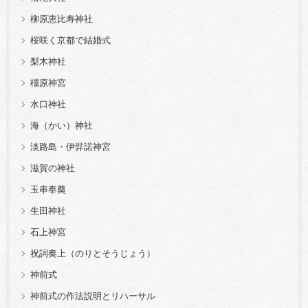
柳原恵比寿神社
桜咲く京都で結婚式
梨木神社
橿原神宮
水口神社
海（かい）神社
淡路島・伊弉諾神宮
滋賀の神社
玉串奉奠
生田神社
石上神宮
祝詞奏上（のりとそうじょう）
神前式
神前式の作法説明とリハーサル