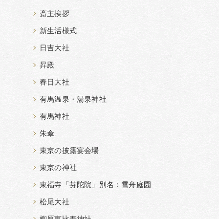
斎主挨拶
新生活様式
日吉大社
昇殿
春日大社
有馬温泉・湯泉神社
有馬神社
朱傘
東京の披露宴会場
東京の神社
東福寺「芬陀院」別名：雪舟庭園
松尾大社