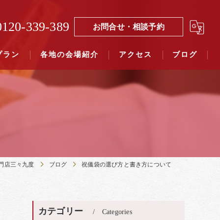
0120-339-389
お問合せ・相談予約
プラン
各地の会場紹介
アクセス
ブログ
覧（４０社寺）｜三々九度東京
覧（７５社）県別表示｜三々九度東京
門店三々九度
ブログ
祝儀袋の選び方と書き方について
カテゴリー
Categories