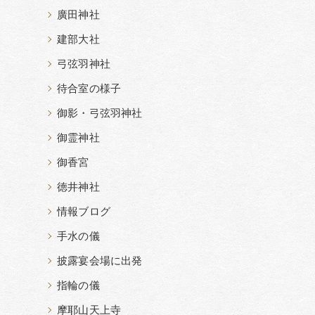
廣田神社
建部大社
弓弦羽神社
待合室の様子
御影・弓弦羽神社
御霊神社
御香宮
徳井神社
情報ブログ
手水の儀
披露宴会場に出発
指輪の儀
摩耶山天上寺