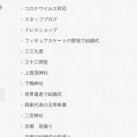
を
コロナウイルス対応
スタッフブログ
ドレスショップ
フィギュアスケートの聖地で結婚式
三三九度
三十三間堂
上賀茂神社
下鴨神社
世界遺産で結婚式
>
両家代表の玉串奉奠
二宮神社
京都 前撮り