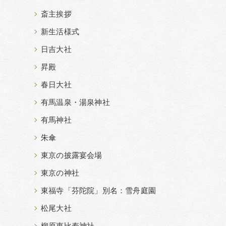
斎主挨拶
新生活様式
日吉大社
昇殿
春日大社
有馬温泉・湯泉神社
有馬神社
朱傘
東京の披露宴会場
東京の神社
東福寺「芬陀院」別名：雪舟庭園
松尾大社