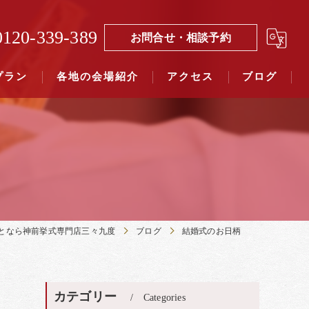
0120-339-389
お問合せ・相談予約
プラン
各地の会場紹介
アクセス
ブログ
覧（４０社寺）｜三々九度東京
覧（７５社）県別表示｜三々九度東京
となら神前挙式専門店三々九度
ブログ
結婚式のお日柄
カテゴリー
Categories