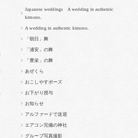
Japanese weddings A wedding in authentic
kimono.
A wedding in authentic kimono.
「朝日」舞
「浦安」の舞
味
「豊栄」の舞
教
あぜくら
おこしやすポーズ
お下がり授与
方
お知らせ
アルファードで送迎
エアコン完備の神社
グループ写真撮影