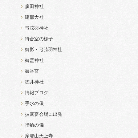
廣田神社
建部大社
弓弦羽神社
待合室の様子
御影・弓弦羽神社
御霊神社
御香宮
徳井神社
情報ブログ
手水の儀
披露宴会場に出発
指輪の儀
摩耶山天上寺