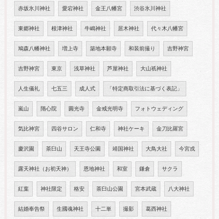
赤坂氷川神社
愛宕神社
金王八幡宮
渋谷氷川神社
東郷神社
根津神社
牛嶋神社
居木神社
代々木八幡宮
鳩森八幡神社
増上寺
築地本願寺
和装前撮り
吉野神宮
吉野神宮
東京
浅草神社
芦屋神社
大山祇神社
人生儀礼
七五三
成人式
「特定商取引法に基づく表記」
嵐山
隋心院
圓光寺
金戒光明寺
フォトウェディング
気比神宮
四谷サロン
仁和寺
神社ケーキ
金刀比羅宮
慶沢園
茶臼山
天王寺公園
靖国神社
大鳥大社
今宮戎
露天神社（お初天神）
恩地神社
和室
鎌倉
サクラ
紅葉
神社限定
格安
茶臼山公園
宮本武蔵
八大神社
結婚奉告祭
生國魂神社
十二単
撮影
葛西神社