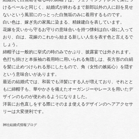
けるベールと同じく、結婚式が終わるまで新郎以外の人に顔を見せ
ないという風習にのっとった白無垢のみに着用するものです。
白い色は、嫁ぎ先の家風に染まる、精錬建白を表しています。
花嫁を災いから守るお守りの意味合いを持つ懐剣は白い袋に入って
おり、白は、花嫁のこれから始まる新しい人生を表す色と言えるで
しょう。
綿帽子は一般的に挙式の時のみでかぶり、披露宴では外されます。
色打ち掛けと本振袖の着用時に用いられる角隠しは、長方形の白絹
を髪に止めつけられる形にしたもので、角（女性の嫉妬心）を隠す
という意味合いがあります。
最近の結婚式では、和装でも洋髪にする人が増えており、それとと
もに綿帽子も、華やかさを備えたオーガンジーやレースを用いたデ
ザインのものが使われるようになりました。
洋装にお色直しをする際にそのまま使えるデザインのヘアアクセサ
リーは大変便利です。
神社結婚式情報ブログ