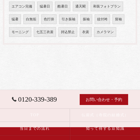
エアコン完備
猛暑日
酷暑日
通天閣
和装フォトプラン
猛暑
白無垢
色打掛
引き振袖
振袖
紋付袴
留袖
モーニング
七五三衣裳
持込禁止
衣裳
カメラマン
0120-339-389
お問い合わせ・予約
TOP
仏前式（寺院の結婚式）
当日までの流れ
知って得する豆知識