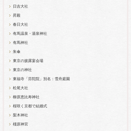
日吉大社
昇殿
春日大社
有馬温泉・湯泉神社
有馬神社
朱傘
東京の披露宴会場
東京の神社
東福寺「芬陀院」別名：雪舟庭園
松尾大社
柳原恵比寿神社
桜咲く京都で結婚式
梨木神社
橿原神宮