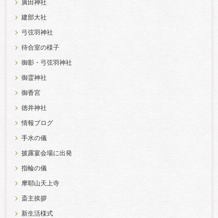
廣田神社
建部大社
弓弦羽神社
待合室の様子
御影・弓弦羽神社
御霊神社
御香宮
徳井神社
情報ブログ
手水の儀
披露宴会場に出発
指輪の儀
摩耶山天上寺
斎主挨拶
新生活様式