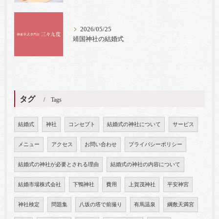
2026/05/25
靖国神社の結婚式
タグ
Tags
結婚式
神社
コンセプト
結婚式の神社について
サービス
メニュー
アクセス
お問い合わせ
プライバシーポリシー
結婚式の神社が必要とされる理由
結婚式の神社の内容について
結婚市場株式会社
下鴨神社
費用
上賀茂神社
平安神宮
神社検定
問題集
八坂の塔で前撮り
有馬温泉
綱敷天満宮