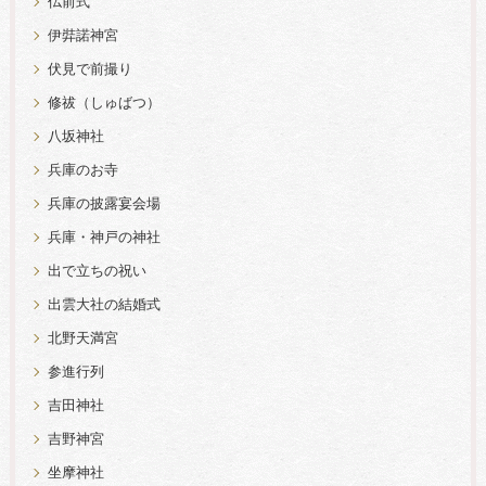
仏前式
伊弉諾神宮
伏見で前撮り
修祓（しゅばつ）
八坂神社
兵庫のお寺
兵庫の披露宴会場
兵庫・神戸の神社
出で立ちの祝い
出雲大社の結婚式
北野天満宮
参進行列
吉田神社
吉野神宮
坐摩神社