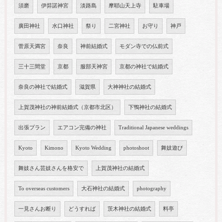
須磨
伊弉諾神宮
淡路島
摩耶山天上寺
駐車場
廣田神社
水口神社
祭り
二宮神社
お守り
神戸
菅原天満宮
奈良
神前結婚式
モダン寺での仏前式
三十三間堂
京都
服部天神宮
京都の神社で結婚式
奈良の神社で結婚式
滋賀県
大神神社の結婚式
上賀茂神社の神前結婚式（京都市北区）
下鴨神社の結婚式
出張プラン
エアコン完備の神社
Traditional Japanese weddings
Kyoto
Kimono
Kyoto Wedding
photoshoot
舞妓遊び
舞妓さん芸妓さんを格安で
上賀茂神社の結婚式
To overseas customers
大石神社の結婚式
photography
一見さんお断り
どうすれば
茨木神社の結婚式
料亭