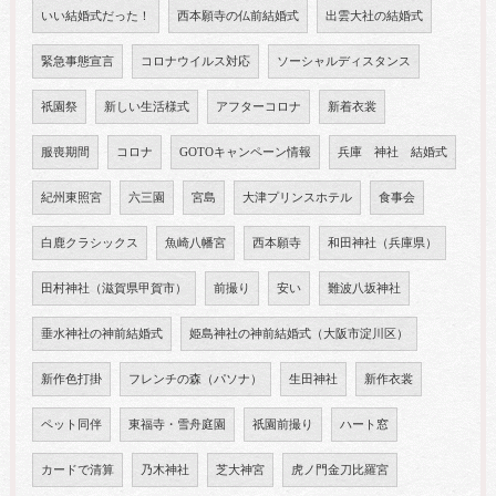
いい結婚式だった！
西本願寺の仏前結婚式
出雲大社の結婚式
緊急事態宣言
コロナウイルス対応
ソーシャルディスタンス
祇園祭
新しい生活様式
アフターコロナ
新着衣裳
服喪期間
コロナ
GOTOキャンペーン情報
兵庫 神社 結婚式
紀州東照宮
六三園
宮島
大津プリンスホテル
食事会
白鹿クラシックス
魚崎八幡宮
西本願寺
和田神社（兵庫県）
田村神社（滋賀県甲賀市）
前撮り
安い
難波八坂神社
垂水神社の神前結婚式
姫島神社の神前結婚式（大阪市淀川区）
新作色打掛
フレンチの森（パソナ）
生田神社
新作衣裳
ペット同伴
東福寺・雪舟庭園
祇園前撮り
ハート窓
カードで清算
乃木神社
芝大神宮
虎ノ門金刀比羅宮