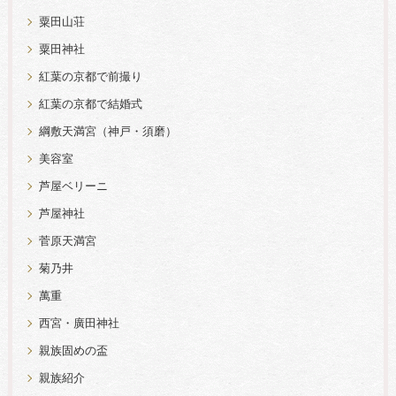
粟田山荘
粟田神社
紅葉の京都で前撮り
紅葉の京都で結婚式
綱敷天満宮（神戸・須磨）
美容室
芦屋ベリーニ
芦屋神社
菅原天満宮
菊乃井
萬重
西宮・廣田神社
親族固めの盃
親族紹介