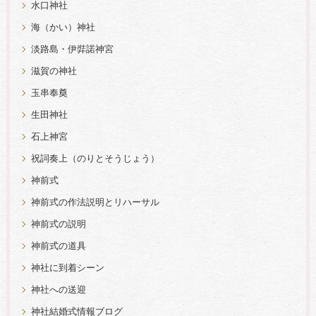
水口神社
海（かい）神社
淡路島・伊弉諾神宮
滋賀の神社
玉串奉奠
生田神社
石上神宮
祝詞奏上（のりとそうじょう）
神前式
神前式の作法説明とリハーサル
神前式の説明
神前式の道具
神社に到着シーン
神社への送迎
神社結婚式情報ブログ