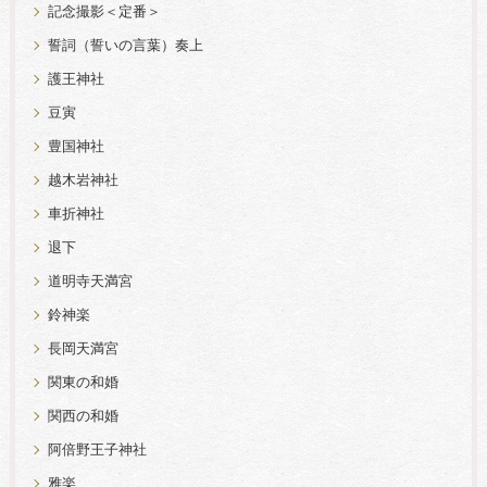
記念撮影＜定番＞
誓詞（誓いの言葉）奏上
護王神社
豆寅
豊国神社
越木岩神社
車折神社
退下
道明寺天満宮
鈴神楽
長岡天満宮
関東の和婚
関西の和婚
阿倍野王子神社
雅楽