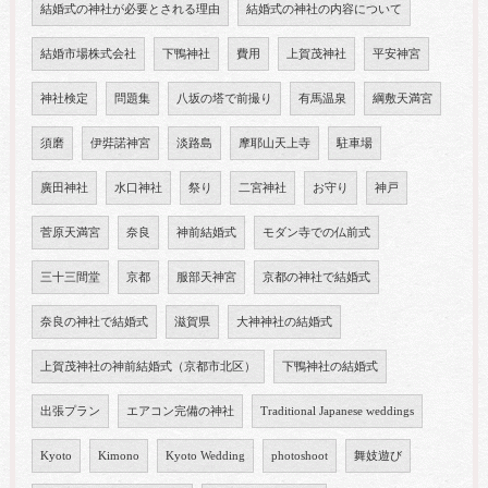
結婚式の神社が必要とされる理由
結婚式の神社の内容について
結婚市場株式会社
下鴨神社
費用
上賀茂神社
平安神宮
神社検定
問題集
八坂の塔で前撮り
有馬温泉
綱敷天満宮
須磨
伊弉諾神宮
淡路島
摩耶山天上寺
駐車場
廣田神社
水口神社
祭り
二宮神社
お守り
神戸
菅原天満宮
奈良
神前結婚式
モダン寺での仏前式
三十三間堂
京都
服部天神宮
京都の神社で結婚式
奈良の神社で結婚式
滋賀県
大神神社の結婚式
上賀茂神社の神前結婚式（京都市北区）
下鴨神社の結婚式
出張プラン
エアコン完備の神社
Traditional Japanese weddings
Kyoto
Kimono
Kyoto Wedding
photoshoot
舞妓遊び