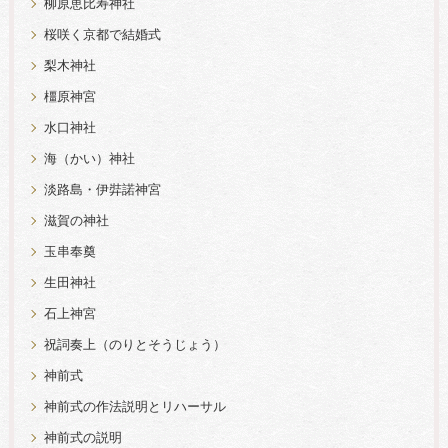
柳原恵比寿神社
桜咲く京都で結婚式
梨木神社
橿原神宮
水口神社
海（かい）神社
淡路島・伊弉諾神宮
滋賀の神社
玉串奉奠
生田神社
石上神宮
祝詞奏上（のりとそうじょう）
神前式
神前式の作法説明とリハーサル
神前式の説明