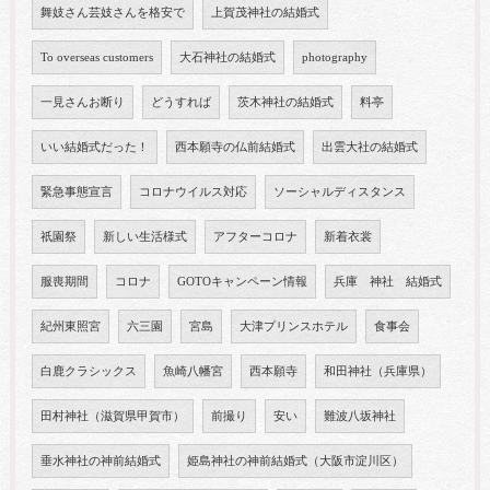
舞妓さん芸妓さんを格安で
上賀茂神社の結婚式
To overseas customers
大石神社の結婚式
photography
一見さんお断り
どうすれば
茨木神社の結婚式
料亭
いい結婚式だった！
西本願寺の仏前結婚式
出雲大社の結婚式
緊急事態宣言
コロナウイルス対応
ソーシャルディスタンス
祇園祭
新しい生活様式
アフターコロナ
新着衣裳
服喪期間
コロナ
GOTOキャンペーン情報
兵庫 神社 結婚式
紀州東照宮
六三園
宮島
大津プリンスホテル
食事会
白鹿クラシックス
魚崎八幡宮
西本願寺
和田神社（兵庫県）
田村神社（滋賀県甲賀市）
前撮り
安い
難波八坂神社
垂水神社の神前結婚式
姫島神社の神前結婚式（大阪市淀川区）