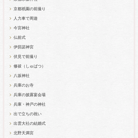
京都祇園の前撮り
人力車で周遊
今宮神社
仏前式
伊弉諾神宮
伏見で前撮り
修祓（しゅばつ）
八坂神社
兵庫のお寺
兵庫の披露宴会場
兵庫・神戸の神社
出で立ちの祝い
出雲大社の結婚式
北野天満宮