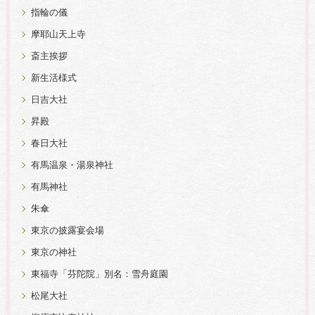
指輪の儀
摩耶山天上寺
斎主挨拶
新生活様式
日吉大社
昇殿
春日大社
有馬温泉・湯泉神社
有馬神社
朱傘
東京の披露宴会場
東京の神社
東福寺「芬陀院」別名：雪舟庭園
松尾大社