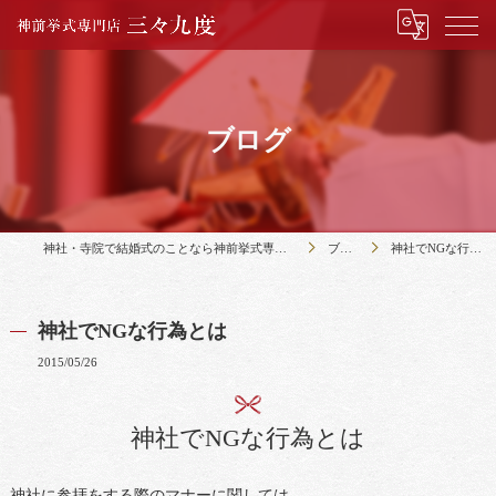
ブログ
神社・寺院で結婚式のことなら神前挙式専門店三々九度
ブログ
神社でNGな行為とは
神社でNGな行為とは
2015/05/26
神社でNGな行為とは
神社に参拝をする際のマナーに関しては、