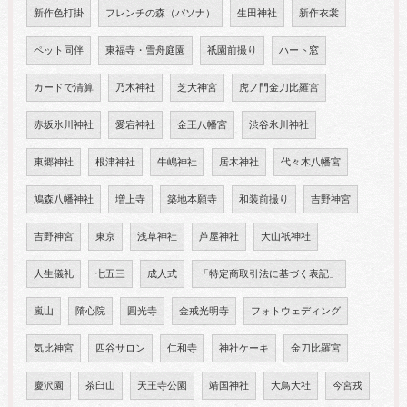
新作色打掛
フレンチの森（パソナ）
生田神社
新作衣裳
ペット同伴
東福寺・雪舟庭園
祇園前撮り
ハート窓
カードで清算
乃木神社
芝大神宮
虎ノ門金刀比羅宮
赤坂氷川神社
愛宕神社
金王八幡宮
渋谷氷川神社
東郷神社
根津神社
牛嶋神社
居木神社
代々木八幡宮
鳩森八幡神社
増上寺
築地本願寺
和装前撮り
吉野神宮
吉野神宮
東京
浅草神社
芦屋神社
大山祇神社
人生儀礼
七五三
成人式
「特定商取引法に基づく表記」
嵐山
隋心院
圓光寺
金戒光明寺
フォトウェディング
気比神宮
四谷サロン
仁和寺
神社ケーキ
金刀比羅宮
慶沢園
茶臼山
天王寺公園
靖国神社
大鳥大社
今宮戎