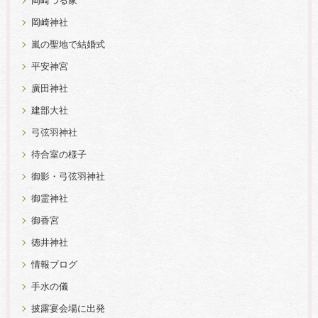
岡崎つる家
岡崎神社
嵐の聖地で結婚式
平安神宮
廣田神社
建部大社
弓弦羽神社
待合室の様子
御影・弓弦羽神社
御霊神社
御香宮
徳井神社
情報ブログ
手水の儀
披露宴会場に出発