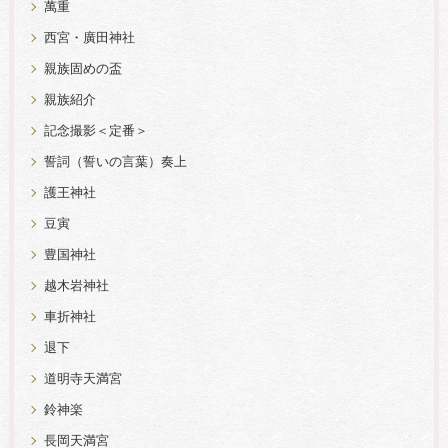
萬重
西宮・廣田神社
親族固めの盃
親族紹介
記念撮影＜定番＞
誓詞（誓いの言葉）奏上
護王神社
豆寅
豊国神社
越木岩神社
車折神社
退下
道明寺天満宮
鈴神楽
長岡天満宮