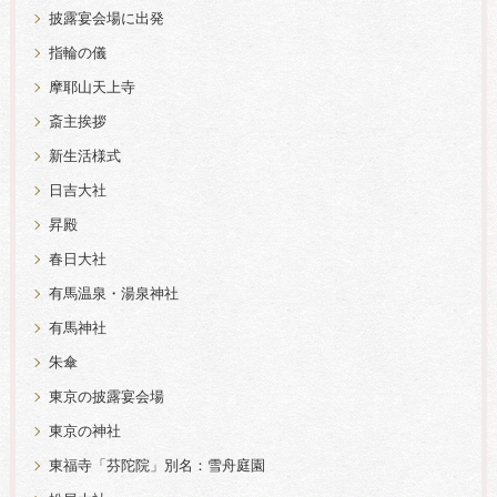
披露宴会場に出発
指輪の儀
摩耶山天上寺
斎主挨拶
新生活様式
日吉大社
昇殿
春日大社
有馬温泉・湯泉神社
有馬神社
朱傘
東京の披露宴会場
東京の神社
東福寺「芬陀院」別名：雪舟庭園