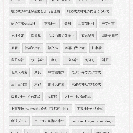
結婚式の神社が必要とされる理由
結婚式の神社の内容について
結婚市場株式会社
下鴨神社
費用
上賀茂神社
平安神宮
神社検定
問題集
八坂の塔で前撮り
有馬温泉
綱敷天満宮
須磨
伊弉諾神宮
淡路島
摩耶山天上寺
駐車場
廣田神社
水口神社
祭り
二宮神社
お守り
神戸
菅原天満宮
奈良
神前結婚式
モダン寺での仏前式
三十三間堂
京都
服部天神宮
京都の神社で結婚式
奈良の神社で結婚式
滋賀県
大神神社の結婚式
上賀茂神社の神前結婚式（京都市北区）
下鴨神社の結婚式
出張プラン
エアコン完備の神社
Traditional Japanese weddings