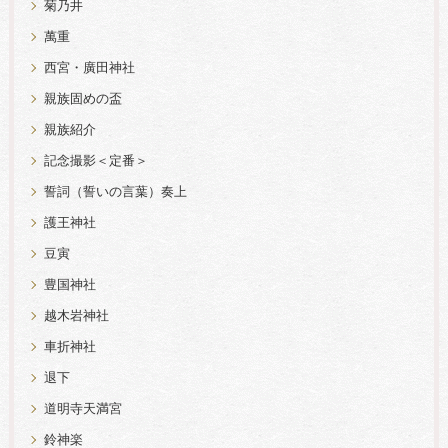
菊乃井
萬重
西宮・廣田神社
親族固めの盃
親族紹介
記念撮影＜定番＞
誓詞（誓いの言葉）奏上
護王神社
豆寅
豊国神社
越木岩神社
車折神社
退下
道明寺天満宮
鈴神楽