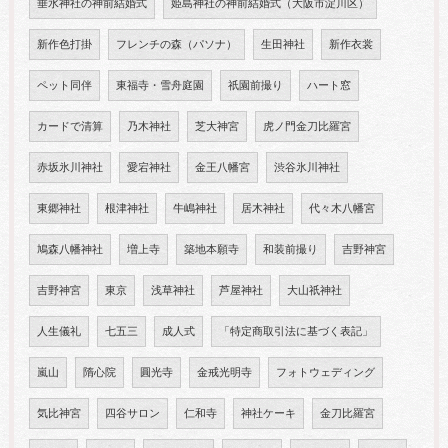
垂水神社の神前結婚式
姫島神社の神前結婚式（大阪市淀川区）
新作色打掛
フレンチの森（パソナ）
生田神社
新作衣裳
ペット同伴
東福寺・雪舟庭園
祇園前撮り
ハート窓
カードで清算
乃木神社
芝大神宮
虎ノ門金刀比羅宮
赤坂氷川神社
愛宕神社
金王八幡宮
渋谷氷川神社
東郷神社
根津神社
牛嶋神社
居木神社
代々木八幡宮
鳩森八幡神社
増上寺
築地本願寺
和装前撮り
吉野神宮
吉野神宮
東京
浅草神社
芦屋神社
大山祇神社
人生儀礼
七五三
成人式
「特定商取引法に基づく表記」
嵐山
隋心院
圓光寺
金戒光明寺
フォトウェディング
気比神宮
四谷サロン
仁和寺
神社ケーキ
金刀比羅宮