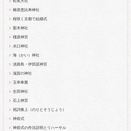
松尾大社
柳原恵比寿神社
桜咲く京都で結婚式
梨木神社
橿原神宮
水口神社
海（かい）神社
淡路島・伊弉諾神宮
滋賀の神社
玉串奉奠
生田神社
石上神宮
祝詞奏上（のりとそうじょう）
神前式
神前式の作法説明とリハーサル