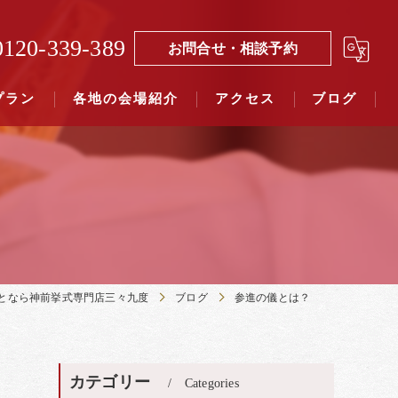
0120-339-389
お問合せ・相談予約
プラン
各地の会場紹介
アクセス
ブログ
覧（４０社寺）｜三々九度東京
覧（７５社）県別表示｜三々九度東京
となら神前挙式専門店三々九度
ブログ
参進の儀とは？
カテゴリー
Categories