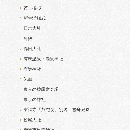
斎主挨拶
新生活様式
日吉大社
昇殿
春日大社
有馬温泉・湯泉神社
有馬神社
朱傘
東京の披露宴会場
東京の神社
東福寺「芬陀院」別名：雪舟庭園
松尾大社