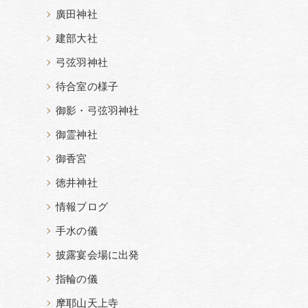
廣田神社
建部大社
弓弦羽神社
待合室の様子
御影・弓弦羽神社
御霊神社
御香宮
徳井神社
情報ブログ
手水の儀
披露宴会場に出発
指輪の儀
摩耶山天上寺