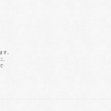
ます。
に、
で