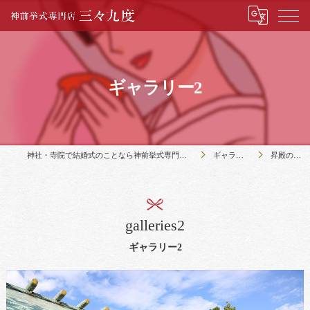
ギャラリー2
神社・寺院で結婚式のことなら神前挙式専門店三々九度
ギャラリー2
昇殿の様子
galleries2
ギャラリー2