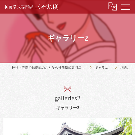
ギャラリー2
神社・寺院で結婚式のことなら神前挙式専門店三々九度
ギャラリー2
境内にて
galleries2
ギャラリー2