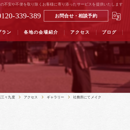
の結婚式の不安や不便を取り除くお客様に寄り添ったサービスを提供いたします
0120-339-389
お問合せ・相談予約
プラン
各地の会場紹介
アクセス
ブログ
覧（４０社寺）｜三々九度東京
覧（７５社）県別表示｜三々九度東京
店三々九度
アクセス
ギャラリー
社務所にてメイク