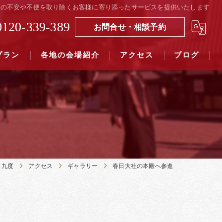
の結婚式の不安や不便を取り除くお客様に寄り添ったサービスを提供いたします
0120-339-389
お問合せ・相談予約
プラン
各地の会場紹介
アクセス
ブログ
覧（４０社寺）｜三々九度東京
覧（７５社）県別表示｜三々九度東京
々九度
アクセス
ギャラリー
春日大社の本殿へ参進