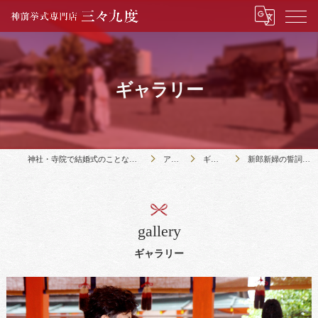
ギャラリー
神社・寺院で結婚式のことなら神前挙式専門店三々九度
アクセス
ギャラリー
新郎新婦の誓詞（誓いの言葉）
gallery
ギャラリー