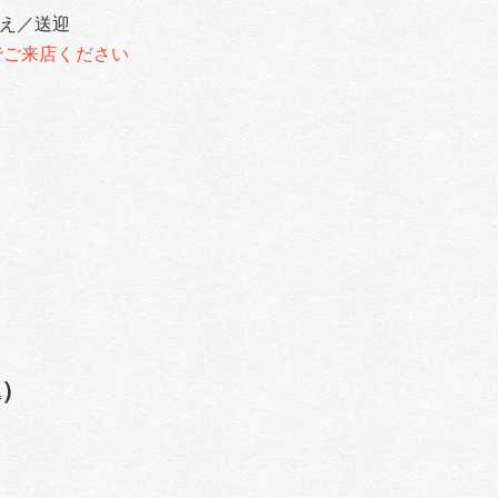
え／送迎
ご来店ください
込）
ん