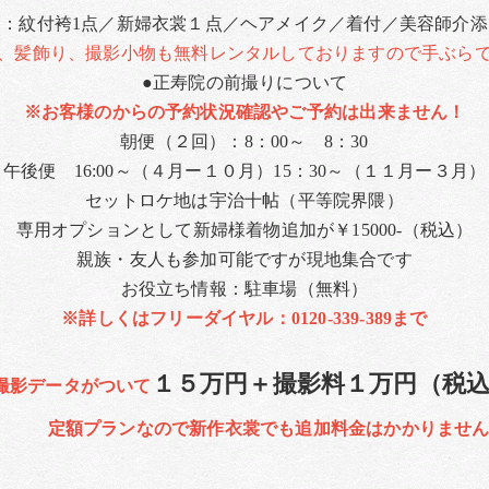
裳：紋付袴1点／新婦衣裳１点／ヘアメイク／着付／美容師介添
髪飾り、撮影小物も無料レンタルしておりますので手ぶらで
●正寿院の前撮りについて
※お客様のからの予約状況確認やご予約は出来ません！
朝便（２回）：8：00～ 8：30​​​​​​
午後便 16:00～（４月ー１０月）15：30～（１１月ー３月）
セットロケ地は宇治十帖（平等院界隈）
専用オプションとして新婦様着物追加が￥15000-（税込）
親族・友人も参加可能ですが現地集合です
お役立ち情報：駐車場（無料）
※詳しくはフリーダイヤル：0120-339-389まで
１５万円＋​​​​​​撮影料１万円（税
撮影データがついて
​​​​​​
定額プランなので新作衣裳でも追加料金はかかりませ