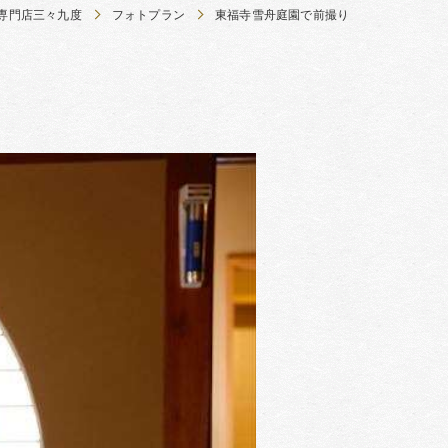
専門店三々九度
フォトプラン
東福寺雪舟庭園で前撮り